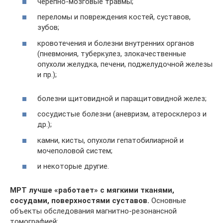
черепно-мозговые травмы;
переломы и повреждения костей, суставов,
зубов;
кровотечения и болезни внутренних органов
(пневмония, туберкулез, злокачественные
опухоли желудка, печени, поджелудочной железы
и пр.);
болезни щитовидной и паращитовидной желез;
сосудистые болезни (аневризм, атеросклероз и
др.);
камни, кисты, опухоли гепатобилиарной и
мочеполовой систем;
и некоторые другие.
МРТ лучше «работает» с мягкими тканями,
сосудами, поверхностями суставов.
Основные
объекты обследования магнитно-резонансной
томографией: