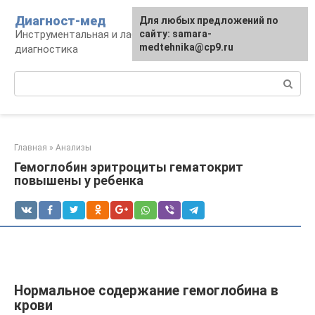
Перейти
Диагност-мед
Для любых предложений по
к
Инструментальная и лабораторная
сайту: samara-
контенту
medtehnika@cp9.ru
диагностика
Поиск:
Главная
»
Анализы
Гемоглобин эритроциты гематокрит
повышены у ребенка
Нормальное содержание гемоглобина в
крови