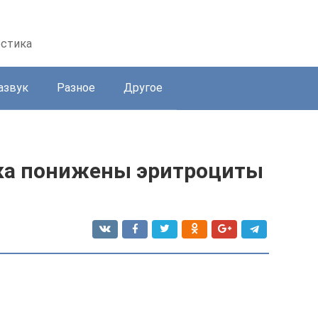
остика
азвук
Разное
Другое
нка понижены эритроциты