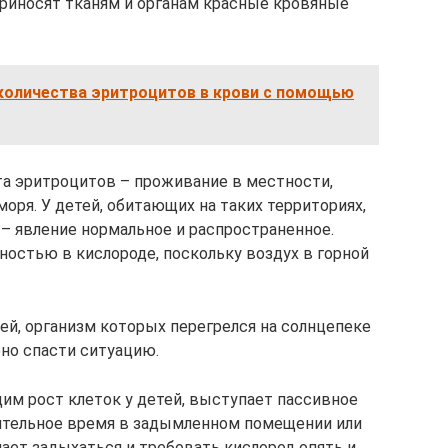
риносят тканям и органам красные кровяные
количества эритроцитов в крови с помощью
та эритроцитов – проживание в местности,
оря. У детей, обитающих на таких территориях,
– явление нормальное и распространенное.
ностью в кислороде, поскольку воздух в горной
ей, организм которых перегрелся на солнцепеке
бно спасти ситуацию.
м рост клеток у детей, выступает пассивное
лительное время в задымленном помещении или
нает задыхаться и требовать кислород опять и