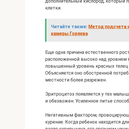
дополнительный кислород, который п
клетки.
Читайте также:
Метод подсчета 
камеры Горяева
Еще одна причина естественного рос
расположенной высоко над уровнем м
повышенный уровень красных телец 
Объясняется оно обостренной потреб
местности более разрежен.
Эритроцитоз появляется у тех малыш
и обезвожен. Усиленное питье спосо
Негативным фактором, провоцирующи
курение. Когда ребенок находится д
возле курильщика, его организм начи