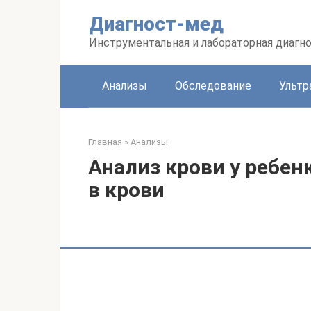
Перейти
Диагност-мед
к
контенту
Инструментальная и лабораторная диагн
Анализы
Обследование
Ультр
Главная
»
Анализы
Анализ крови у ребе
в крови