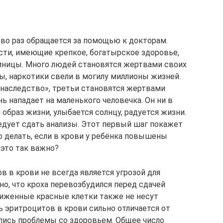
во раз обращается за помощью к докторам.
сти, имеющие крепкое, богатырское здоровье,
иницы. Много людей становятся жертвами своих
ы, наркотики свели в могилу миллионы жизней.
«наследство», третьи становятся жертвами
нь нападает на маленького человечка. Он ни в
образ жизни, улыбается солнцу, радуется жизни.
едует сдать анализы. Этот первый шаг покажет
о делать, если в крови у ребёнка повышены
 это так важно?
в крови не всегда является угрозой для
но, что кроха перевозбудился перед сдачей
ниженные красные клетки также не несут
ь эритроцитов в крови сильно отличается от
чались проблемы со здоровьем. Общее число