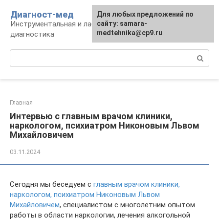
Перейти
Диагност-мед
Для любых предложений по
к
Инструментальная и лабораторная
сайту: samara-
контенту
medtehnika@cp9.ru
диагностика
Поиск:
Главная
Интервью с главным врачом клиники,
наркологом, психиатром Никоновым Львом
Михайловичем
03.11.2024
Сегодня мы беседуем с
главным врачом клиники,
наркологом, психиатром Никоновым Львом
Михайловичем
, специалистом с многолетним опытом
работы в области наркологии, лечения алкогольной