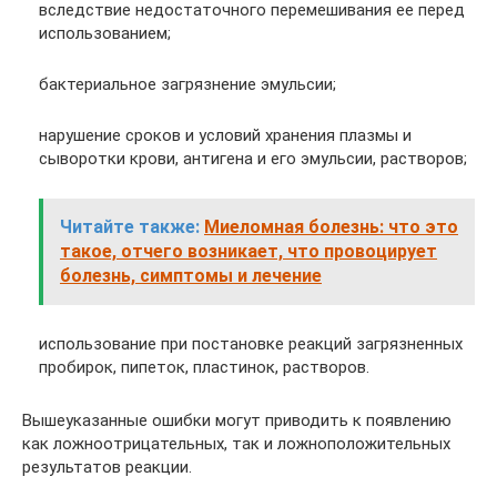
вследствие недоста­точного перемешивания ее перед
использованием;
бактериальное загрязнение эмульсии;
нарушение сроков и условий хранения плазмы и
сыворотки крови, ан­тигена и его эмульсии, растворов;
Читайте также:
Миеломная болезнь: что это
такое, отчего возникает, что провоцирует
болезнь, симптомы и лечение
использование при постановке реакций загрязненных
пробирок, пипе­ток, пластинок, растворов.
Вышеуказанные ошибки могут приводить к появлению
как ложноот­рицательных, так и ложноположительных
результатов реакции.