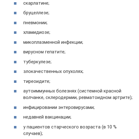
скарлатине;
бруцеллезе;
пневмонии;
хламидиозе;
микоплазменной инфекции;
вирусном гепатите;
туберкулезе;
злокачественных опухолях;
тиреоидите;
аутоиммунных болезнях (системной красной
волчанке, склеродермии, ревматоидном артрите);
инфицировании энтеровирусами;
недавней вакцинации;
у пациентов старческого возраста (в 10 %
случаев);