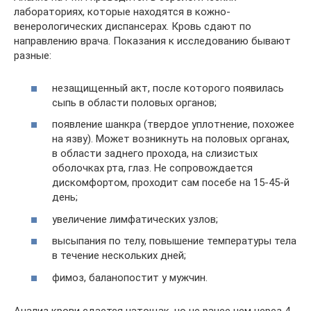
лабораториях, которые находятся в кожно-
венерологических диспансерах. Кровь сдают по
направлению врача. Показания к исследованию бывают
разные:
незащищенный акт, после которого появилась
сыпь в области половых органов;
появление шанкра (твердое уплотнение, похожее
на язву). Может возникнуть на половых органах,
в области заднего прохода, на слизистых
оболочках рта, глаз. Не сопровождается
дискомфортом, проходит сам посебе на 15-45-й
день;
увеличение лимфатических узлов;
высыпания по телу, повышение температуры тела
в течение нескольких дней;
фимоз, баланопостит у мужчин.
Анализ крови сдается натощак, но не ранее чем через 4