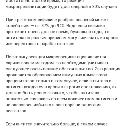
достаточно долгое время, то реакция
микропреципитации будет достоверной в 80% случаев.
При третичном сифилисе разброс значений может
колебаться — от 37% до 94%. Ведь если сифилис
протекает очень долгое время, буквально годы, то
антитела по разным причинам могут исчезать из крови,
или переставать нарабатываться.
Поскольку реакция микропреципитации является
скрининговым методом, то необходимо учитывать
следующее очень важное обстоятельство. Это реакция
проявляется образованием иммунных комплексов-
преципитатов только в том случае, если антитела и
антиген находятся в крови в строгих соотношениях, их
должно быть ровно столько, чтобы антитела
полностью связались со всем количеством антигена и
не оказалось избытка в растворе ни одного из
реагентов.
Если антител значительно больше, в таком случае