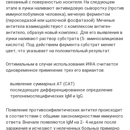
связанный с поверхностью носителя. На следующем
этапе в лунки наливают антивидовую сыворотку (против
иммуноглобулинов человека), ме­ченую ферментом
(пероксидазой или щелочной фосфатазой). Меченые
анти­тела взаимодействуют с комплексом антиген-
антитело, образуя новый ком­плекс. Для его выявления в
лунки наливают раствор субстрата (5- аминосалициовая
кислота). Под действием фермента субстрат меняет
цвет, что указывает на положительный результат.
Оптимальным в случае использования ИФА считается
одновременное применение трех его вариантов:
выявление суммарных AT (CAT)
последующее дифференцированное определение
трепонемоспецифических IgM и IgG.
Появление противосифилитических антител происходит
в соответствии с общими закономерностями иммунного
ответа. Вначале появляются IgM на 2- 4 неделе после
заражения и исчезают у нелеченных больных примерно