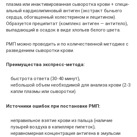
плазма или инактивированная сыворотка крови + специ­
альный кардиолипиновый антиген (экстракт бычьего
сердца, обогащенный холестерином и лецитином).
Образуется преципитат (комплекс антиген — ан­титело),
выпадающий в осадок в виде хлопьев белого цвета.
РМП можно проводить и по количественной методике с
разведением сыворотки крови.
Преимущества экспресс-метода:
быстрота ответа (30-40 минут),
небольшой объем необходимой для анализа крови (2-3
капли плазмы или сыворотки).
Источники ошибок при постановке РМП:
неправильное взятие крови из пальца (наличие
пузырей воздуха в капил­ляре пипеток);
неравномерная концентрация антигена в эмульсии