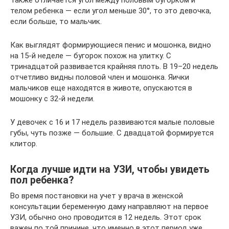
Также отличается угол между половым бугорком и
телом ребенка — если угол меньше 30°, то это девочка,
если больше, то мальчик.
Как выглядят формирующиеся пенис и мошонка, видно
на 15-й неделе — бугорок похож на улитку. С
тринадцатой развивается крайняя плоть. В 19–20 недель
отчетливо видны половой член и мошонка. Яички
мальчиков еще находятся в животе, опускаются в
мошонку с 32-й недели.
У девочек с 16 и 17 недель развиваются малые половые
губы, чуть позже — большие. С двадцатой формируется
клитор.
Когда лучше идти на УЗИ, чтобы увидеть
пол ребенка?
Во время постановки на учет у врача в женской
консультации беременную даму направляют на первое
УЗИ, обычно оно проводится в 12 недель. Этот срок
важен по той причине, что именно в этот период уже