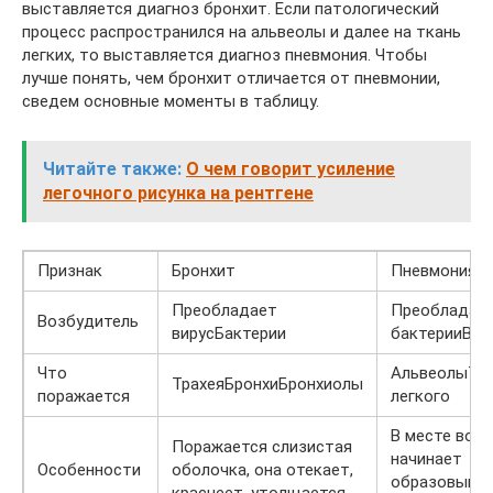
выставляется диагноз бронхит. Если патологический
процесс распространился на альвеолы и далее на ткань
легких, то выставляется диагноз пневмония. Чтобы
лучше понять, чем бронхит отличается от пневмонии,
сведем основные моменты в таблицу.
Читайте также:
О чем говорит усиление
легочного рисунка на рентгене
Признак
Бронхит
Пневмония
Преобладает
Преобладаю
Возбудитель
вирусБактерии
бактерииВир
Что
АльвеолыТк
ТрахеяБронхиБронхиолы
поражается
легкого
В месте вос
Поражается слизистая
начинает
Особенности
оболочка, она отекает,
образовыва
краснеет, утолщается