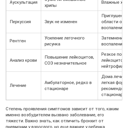
Аускультация
Влажные хри
хрипы
Приглушенны
Перкуссия
Звук не изменен
области оча
воспаления
Усиление легочного
Затемнение 
Рентген
рисунка
воспаления
Резкое повы
Повышение лейкоцитов,
Анализ крови
лейкоцитов, 
СОЭ незначительное
нейтрофилез
Дома лечитс
Амбулаторное, редко в
легкая форма
Лечение
стационаре
рекомендов
стационарно
Степень проявления симптомов зависит от того, каким
именно возбудителем вызвано заболевание, его
тяжести. Важно знать, как отличить бронхит от
пневмонии у взрослого, но еще важнее у ребенка.