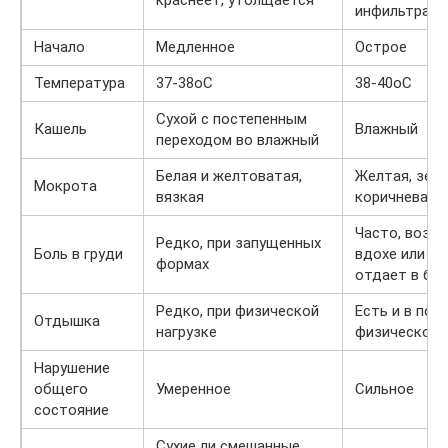
инфильтрат
Начало
Медленное
Острое
Температура
37-38оС
38-40оС
Сухой с постепенным
Кашель
Влажный
переходом во влажный
Белая и желтоватая,
Желтая, зел
Мокрота
вязкая
коричневая, 
Часто, возни
Редко, при запущенных
Боль в груди
вдохе или ка
формах
отдает в бо
Редко, при физической
Есть и в поко
Отдышка
нагрузке
физической 
Нарушение
общего
Умеренное
Сильное
состояние
Сухие ли смешанные