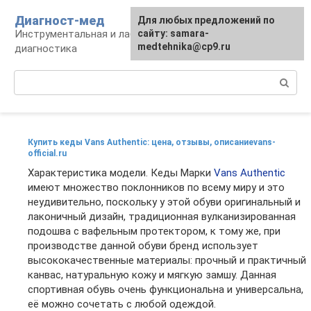
Перейти
Диагност-мед
Для любых предложений по
к
Инструментальная и лабораторная
сайту: samara-
контенту
medtehnika@cp9.ru
диагностика
Поиск:
Купить кеды Vans Authentic: цена, отзывы, описаниеvans-
official.ru
Характеристика модели. Кеды Марки
Vans Authentic
имеют множество поклонников по всему миру и это
неудивительно, поскольку у этой обуви оригинальный и
лаконичный дизайн, традиционная вулканизированная
подошва с вафельным протектором, к тому же, при
производстве данной обуви бренд использует
высококачественные материалы: прочный и практичный
канвас, натуральную кожу и мягкую замшу. Данная
спортивная обувь очень функциональна и универсальна,
её можно сочетать с любой одеждой.