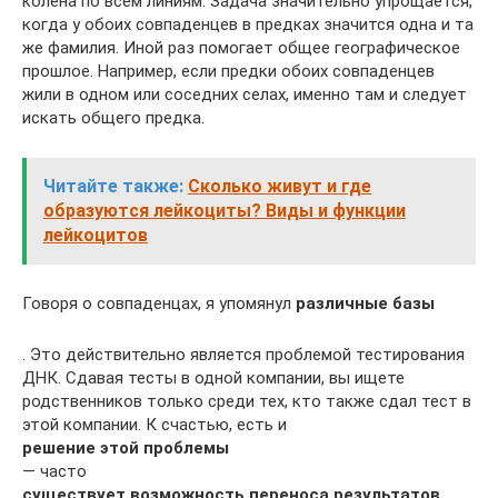
колена по всем линиям. Задача значительно упрощается,
когда у обоих совпаденцев в предках значится одна и та
же фамилия. Иной раз помогает общее географическое
прошлое. Например, если предки обоих совпаденцев
жили в одном или соседних селах, именно там и следует
искать общего предка.
Читайте также:
Сколько живут и где
образуются лейкоциты? Виды и функции
лейкоцитов
Говоря о совпаденцах, я упомянул
различные базы
. Это действительно является проблемой тестирования
ДНК. Сдавая тесты в одной компании, вы ищете
родственников только среди тех, кто также сдал тест в
этой компании. К счастью, есть и
решение этой проблемы
— часто
существует возможность переноса результатов