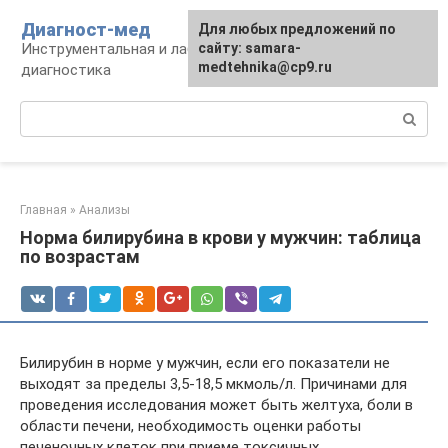
Перейти
Диагност-мед
Для любых предложений по
к
Инструментальная и лабораторная
сайту: samara-
контенту
medtehnika@cp9.ru
диагностика
Поиск:
Главная
»
Анализы
Норма билирубина в крови у мужчин: таблица
по возрастам
Билирубин в норме у мужчин, если его показатели не
выходят за пределы 3,5-18,5 мкмоль/л. Причинами для
проведения исследования может быть желтуха, боли в
области печени, необходимость оценки работы
печеночных клеток при приеме токсичных