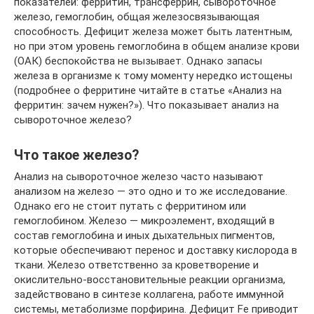
показателей: ферритин, трансферрин, сывороточное
железо, гемоглобин, общая железосвязывающая
способность. Дефицит железа может быть латентным,
но при этом уровень гемоглобина в общем анализе крови
(ОАК) беспокойства не вызывает. Однако запасы
железа в организме к тому моменту нередко истощены
(подробнее о ферритине читайте в статье «Анализ на
ферритин: зачем нужен?»). Что показывает анализ на
сывороточное железо?
Что такое железо?
Анализ на сывороточное железо часто называют
анализом на железо — это одно и то же исследование.
Однако его не стоит путать с ферритином или
гемоглобином. Железо — микроэлемент, входящий в
состав гемоглобина и иных дыхательных пигментов,
которые обеспечивают перенос и доставку кислорода в
ткани. Железо ответственно за кроветворение и
окислительно-восстановительные реакции организма,
задействовано в синтезе коллагена, работе иммунной
системы, метаболизме порфирина. Дефицит Fe приводит