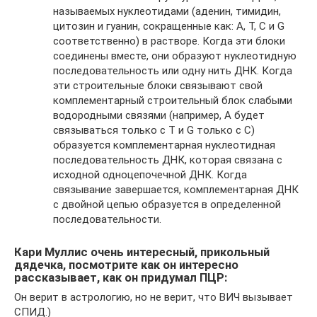
называемых нуклеотидами (аденин, тимидин,
цитозин и гуанин, сокращенные как: A, T, C и G
соответственно) в растворе. Когда эти блоки
соединены вместе, они образуют нуклеотидную
последовательность или одну нить ДНК. Когда
эти строительные блоки связывают свой
комплементарный строительный блок слабыми
водородными связями (например, A будет
связываться только с T и G только с C)
образуется комплементарная нуклеотидная
последовательность ДНК, которая связана с
исходной одноцепочечной ДНК. Когда
связывание завершается, комплементарная ДНК
с двойной цепью образуется в определенной
последовательности.
Кари Муллис очень интересный, прикольный
дядечка, посмотрите как он интересно
рассказывает, как он придумал ПЦР:
Он верит в астрологию, но не верит, что ВИЧ вызывает
СПИД.)