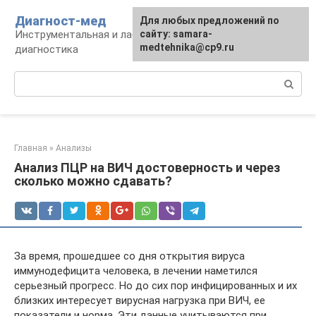
Перейти
Диагност-мед
Для любых предложений по
к
Инструментальная и лабораторная
сайту: samara-
контенту
medtehnika@cp9.ru
диагностика
Поиск:
Главная
»
Анализы
Анализ ПЦР на ВИЧ достоверность и через
сколько можно сдавать?
За время, прошедшее со дня открытия вируса
иммунодефицита человека, в лечении наметился
серьезный прогресс. Но до сих пор инфицированных и их
близких интересует вирусная нагрузка при ВИЧ, ее
показатели и норма. Эти данные учитываются при