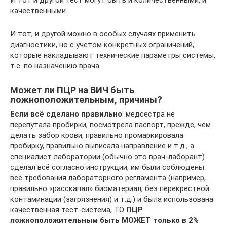
И тот и другой тест могут быть и количественными, и
качественными.
И тот, и другой можно в особых случаях применить
диагностики, но с учетом конкретных ограничений,
которые накладывают технические параметры системы,
т.е. по назначению врача.
Может ли ПЦР на ВИЧ быть
ложноположительным, причины?
Если всё сделано правильно
: медсестра не
перепутала пробирки, посмотрела паспорт, прежде, чем
делать забор крови, правильно промаркировала
пробирку, правильно выписала направление и т.д., а
специалист лаборатории (обычно это врач-лаборант)
сделал всё согласно инструкции, им были соблюдены
все требования лабораторного регламента (например,
правильно «расскапал» биоматериал, без перекрестной
контаминации (загрязнения) и т.д.) и была использована
качественная тест-система, ТО
ПЦР
ложноположительным быть МОЖЕТ только в 2%