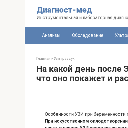
Перейти
Диагност-мед
к
контенту
Инструментальная и лабораторная диагн
Анализы
Обследование
Ультр
Главная
»
Ультразвук
На какой день после 
что оно покажет и ра
Особенности УЗИ при беременности 
При искусственном оплодотворении 
чаще, и первое УЗИ проводится нем