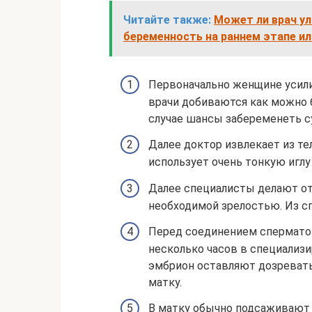
Читайте также:
Может ли врач ул
беременность на раннем этапе и
Первоначально женщине усил
врачи добиваются как можно 
случае шансы забеременеть с
Далее доктор извлекает из т
использует очень тонкую иглу
Далее специалисты делают от
необходимой зрелостью. Из 
Перед соединением спермато
несколько часов в специализ
эмбрион оставляют дозревать 
матку.
В матку обычно подсаживают о