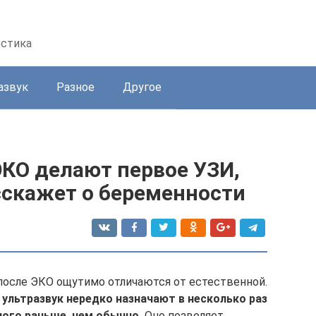
остика
азвук
Разное
Другое
ЭКО делают первое УЗИ,
сскажет о беременности
после ЭКО ощутимо отличаются от естественной.
ультразвук нередко назначают в несколько раз
ного раньше, чем обычно.
Оно позволяет