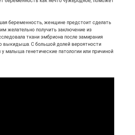
т беременность как нечто чужеродное, поможет
ая беременность, женщине предстоит сделать
 ним желательно получить заключение из
исследовала ткани эмбриона после замирания
о выкидыша. С большой долей вероятности
и у малыша генетические патологии или причиной