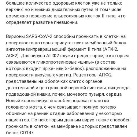
большее количество здоровых клеток уже не только
верхних, но и нижних дыхательных путей. В том числе
возможно поражение альвеолярных клеток II типа, что
определяет развитие пневмонии.
Вирионы SARS-CoV-2 способны проникать в клетки, на
поверхности которых присутствует мембранный белок
ангиотензинпревращающий фермент II типа (АПФ2,
ACE2). Для вируса АПФ2 служит рецептором, с которым
связываются гликопротеиновые «шипы» (в состав
которых входит Spike- или S-белок), расположенные на
поверхности вирусных частиц. Рецепторы АПФ2
представлены на оболочках клеток органов
дыхательной и центральной нервной системы, пищевода,
подвздошной кишки, почек, мочевого пузыря, сердца.
Новый коронавирус способен поражать клетки
головного мозга, с чем связывают полную потерю
обоняния на ранней стадии заболевания у некоторых
пациентов. По некоторым данным вирус также способен
проникать в клетки, на мембране которых представлен
белок CD147.