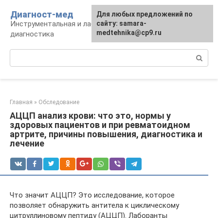
Перейти
Диагност-мед
Для любых предложений по
к
Инструментальная и лабораторная
сайту: samara-
контенту
medtehnika@cp9.ru
диагностика
Поиск:
Главная
»
Обследование
АЦЦП анализ крови: что это, нормы у
здоровых пациентов и при ревматоидном
артрите, причины повышения, диагностика и
лечение
Что значит АЦЦП? Это исследование, которое
позволяет обнаружить антитела к циклическому
цитруллиновому пептиду (АЦЦП). Лаборанты