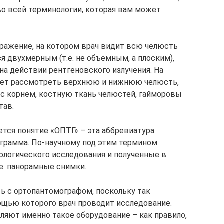
во всей терминологии, которая вам может
ражение, на котором врач видит всю челюсть
ся двухмерным (т.е. не объемным, а плоским),
на действии рентгеновского излучения. На
жет рассмотреть верхнюю и нижнюю челюсть,
с корнем, костную ткань челюстей, гайморовы
тав.
тся понятие «ОПТГ» – эта аббревиатура
грамма. По-научному под этим термином
ологического исследования и полученные в
.е. панорамные снимки.
ь с ортопантомографом, поскольку так
ощью которого врач проводит исследование.
ляют именно такое оборудование – как правило,