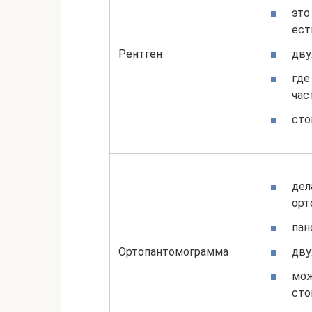
это
ест
дву
Рентген
где
час
сто
дел
орт
пан
дву
Ортопантомограмма
мож
сто