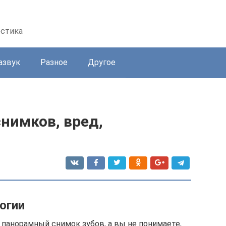
остика
азвук
Разное
Другое
снимков, вред,
огии
 панорамный снимок зубов, а вы не понимаете,