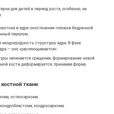
ерна для детей в период роста, особенно, на
.
овотока в ядре окостенения головки бедренной
онный перелом.
 неоднородность структуры ядра. В фазе
дра — оно «расплющивается».
туры начинается сращение, формирование новой
енной кости деформируется, принимая форму
 костной ткани
еома, остеосаркома.
 хондробластома, хондросаркома.