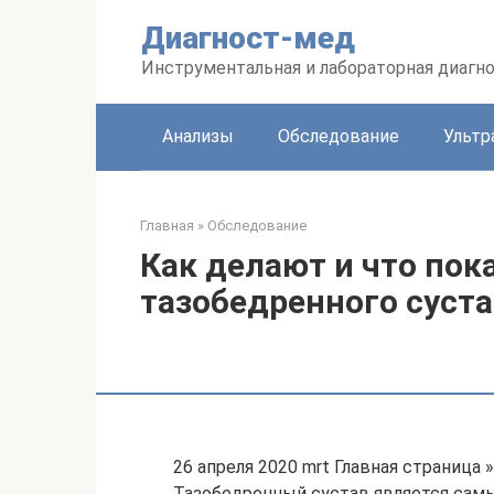
Перейти
Диагност-мед
к
контенту
Инструментальная и лабораторная диагн
Анализы
Обследование
Ультр
Главная
»
Обследование
Как делают и что пок
тазобедренного суста
26 апреля 2020 mrt Главная страница
Тазобедренный сустав является сам