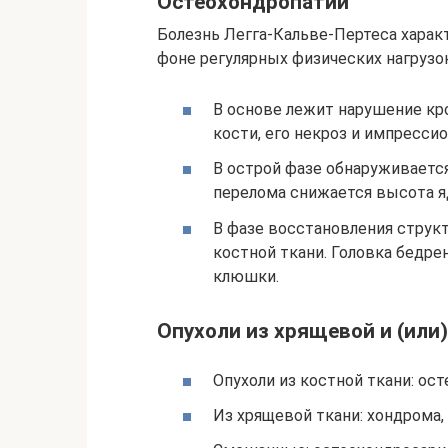
Остеохондропатии
Болезнь Легга-Кальве-Пертеса характ
фоне регулярных физических нагрузок
В основе лежит нарушение кр
кости, его некроз и импресси
В острой фазе обнаруживается
перелома снижается высота я
В фазе восстановления струк
костной ткани. Головка бедр
клюшки.
Опухоли из хрящевой и (или)
Опухоли из костной ткани: ост
Из хрящевой ткани: хондрома,