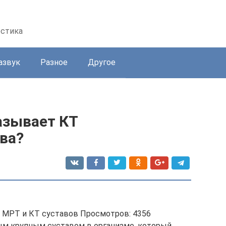
остика
азвук
Разное
Другое
азывает КТ
ва?
 » МРТ и КТ суставов Просмотров: 4356
ым крупным суставом в организме, который