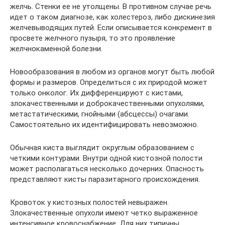
желчь. Стенки ее не утолщены. В противном случае речь
идет о таком диагнозе, как холестероз, либо дискинезия
желчевыводящих путей. Если описывается конкремент в
просвете желчного пузыря, то это проявление
желчнокаменной болезни.
Новообразования в любом из органов могут быть любой
формы и размеров. Определиться с их природой может
только онколог. Их дифференцируют с кистами,
злокачественными и доброкачественными опухолями,
метастатическими, гнойными (абсцессы) очагами.
Самостоятельно их идентифицировать невозможно.
Обычная киста выглядит округлым образованием с
четкими контурами. Внутри одной кистозной полости
может располагаться несколько дочерних. Опасность
представляют кисты паразитарного происхождения.
Кровоток у кистозных полостей невыражен.
Злокачественные опухоли имеют четко выраженное
интенсивное кровоснабжение. Для них типичны