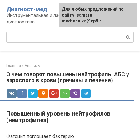
Перейти
Диагност-мед
Для любых предложений по
к
Инструментальная и лабораторная
сайту: samara-
контенту
medtehnika@cp9.ru
диагностика
Поиск:
Главная
»
Анализы
О чем говорят повышены нейтрофилы АБС у
взрослого в крови (причины и лечение)
Повышенный уровень нейтрофилов
(нейтрофилез)
Фагоцит поглощает бактерию