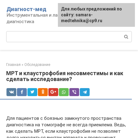
Перейти
Диагност-мед
Для любых предложений по
к
Инструментальная и лабораторная
сайту: samara-
контенту
medtehnika@cp9.ru
диагностика
Поиск:
Главная
»
Обследование
МРТ и клаустрофобия несовместимы и как
сделать исследование?
Для пациентов с боязнью замкнутого пространства
диагностика на томографе не всегда приемлема. Ведь,
как сделать МРТ, если клаустрофобия не позволяет
долго находиться внутри аппарата и провоцирует