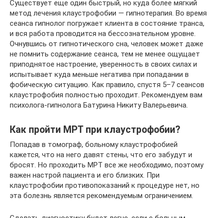
Существует еще один быстрый, но куда более мягкий
метод лечения клаустрофобии — гипнотерапия. Во время
сеанса гипнолог погружает клиента в состояние транса,
и вся работа проводится на бессознательном уровне.
Очнувшись от гипнотического сна, человек может даже
не помнить содержание сеанса, тем не менее ощущает
приподнятое настроение, уверенность в своих силах и
испытывает куда меньше негатива при попадании в
фобическую ситуацию. Как правило, спустя 5–7 сеансов
клаустрофобия полностью проходит. Рекомендуем вам
психолога-гипнолога Батурина Никиту Валерьевича.
Как пройти МРТ при клаустрофобии?
Попадав в томограф, больному клаустрофобией
кажется, что на него давят стены, что его забудут и
бросят. Но проходить МРТ все же необходимо, поэтому
важен настрой пациента и его близких. При
клаустрофобии противопоказаний к процедуре нет, но
эта болезнь является рекомендуемым ограничением.
Сделать диагностику будет легче, если с больным